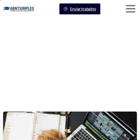
Enviar trabalho
Quais
itens
um
TCC
deve
ter?
Home
Sem categoria
Quais itens um TCC deve ter?