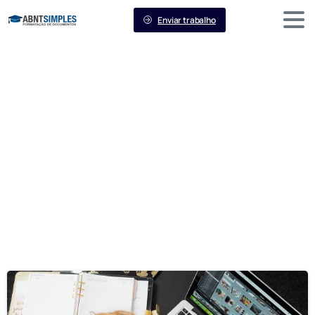
Enviar trabalho
Autor:
abntsimples
Home