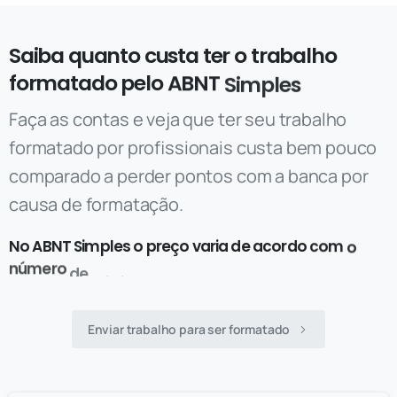
Saiba
quanto
custa
ter
o
trabalho
formatado
pelo
ABNT
Simples
Faça as contas e veja que ter seu trabalho
formatado por profissionais custa bem pouco
comparado a perder pontos com a banca por
causa de formatação.
No
ABNT
Simples
o
preço
varia
de
acordo
com
o
número
de
páginas
do
documento
e
o
prazo
de
entrega
desejado,
confira:
Enviar trabalho para ser formatado